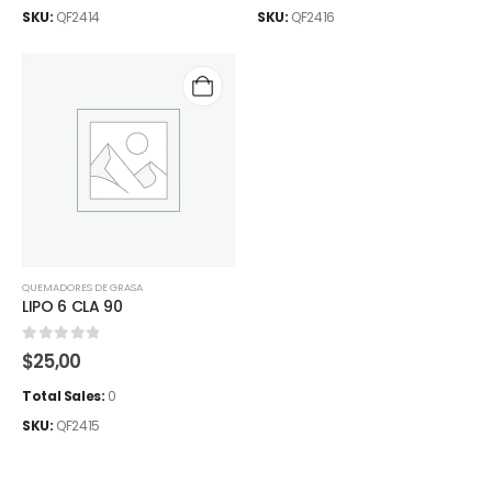
SKU:
QF2414
SKU:
QF2416
QUEMADORES DE GRASA
LIPO 6 CLA 90
0
out of 5
$
25,00
Total Sales:
0
SKU:
QF2415