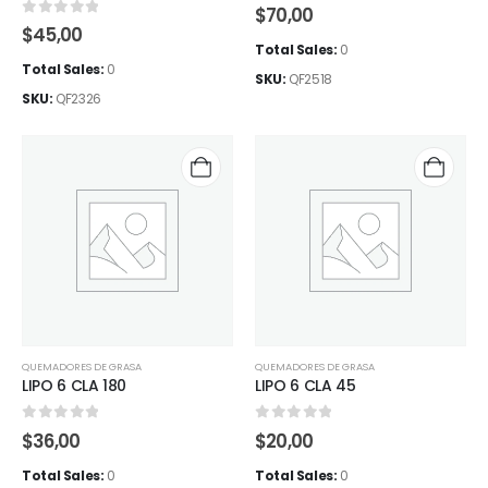
0
out of 5
$
70,00
0
out of 5
$
45,00
Total Sales:
0
Total Sales:
0
SKU:
QF2518
SKU:
QF2326
QUEMADORES DE GRASA
QUEMADORES DE GRASA
LIPO 6 CLA 180
LIPO 6 CLA 45
0
out of 5
0
out of 5
$
36,00
$
20,00
Total Sales:
0
Total Sales:
0