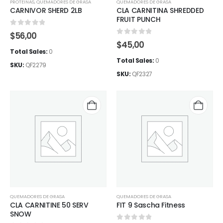
PROTEINAS
,
QUEMADORES DE GRASA
QUEMADORES DE GRASA
CARNIVOR SHERD 2LB
CLA CARNITINA SHREDDED
FRUIT PUNCH
0
out of 5
$
56,00
0
out of 5
$
45,00
Total Sales:
0
Total Sales:
0
SKU:
QF2279
SKU:
QF2327
QUEMADORES DE GRASA
QUEMADORES DE GRASA
CLA CARNITINE 50 SERV
FIT 9 Sascha Fitness
SNOW