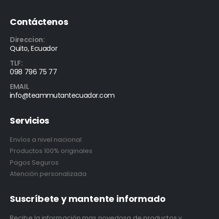
Contáctenos
Direccion:
Quito, Ecuador
TLF:
098 796 75 77
EMAIL
info@teammutantecuador.com
Servicios
Envíos a nivel nacional
Productos 100% originales
Pagos Seguros
Atención personalizada
Suscríbete y mantente informado
Recibe la información mas novedosa de productos y