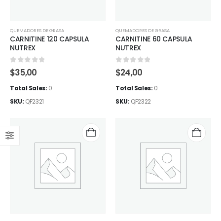
QUEMADORES DE GRASA
QUEMADORES DE GRASA
CARNITINE 120 CAPSULA
CARNITINE 60 CAPSULA
NUTREX
NUTREX
0
out of 5
0
out of 5
$
35,00
$
24,00
Total Sales:
0
Total Sales:
0
SKU:
QF2321
SKU:
QF2322