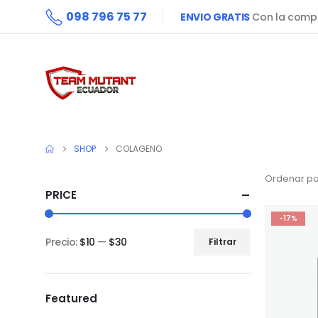
098 796 75 77
ENVIO GRATIS
Con la compr
SHOP
COLAGENO
Ordenar po
PRICE
-17%
Precio:
$10
—
$30
Filtrar
Precio
Precio
mínimo
máximo
Featured