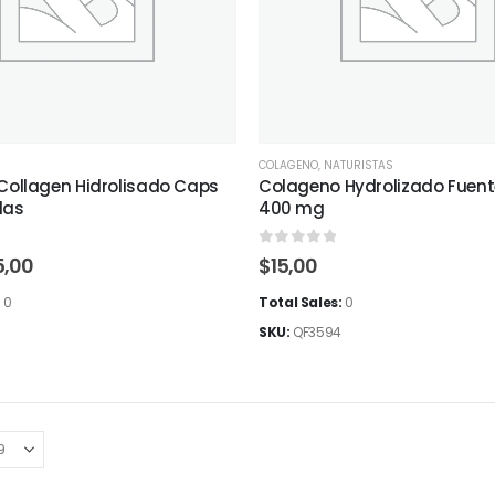
COLAGENO
,
NATURISTAS
 Collagen Hidrolisado Caps
Colageno Hydrolizado Fuent
las
400 mg
5
0
out of 5
El
5,00
$
15,00
cio
precio
ginal
actual
:
0
Total Sales:
0
:
es:
SKU:
QF3594
,00.
$25,00.