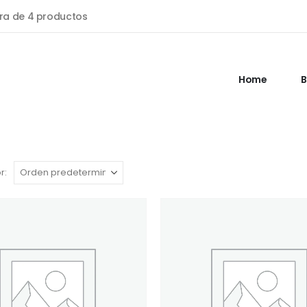
a de 4 productos
Home
B
r: