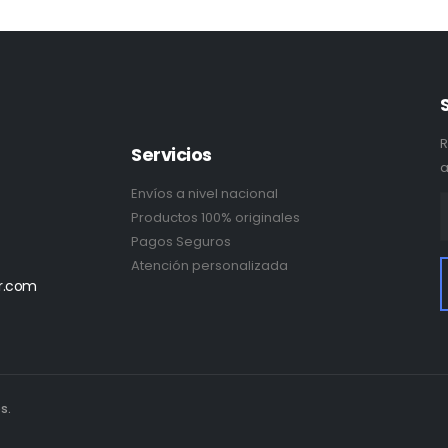
R
Servicios
a
Envíos a nivel nacional
Productos 100% originales
Pagos Seguros
Atención personalizada
r.com
s.