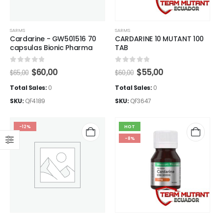
SARMS
SARMS
Cardarine - GW501516 70
CARDARINE 10 MUTANT 100
capsulas Bionic Pharma
TAB
0
out of 5
0
out of 5
El
El
El
El
$
60,00
$
55,00
$
65,00
$
60,00
precio
precio
precio
precio
original
actual
original
actual
Total Sales:
0
Total Sales:
0
era:
es:
era:
es:
SKU:
QF4189
SKU:
QF3647
$65,00.
$60,00.
$60,00.
$55,00.
-12%
HOT
-8%