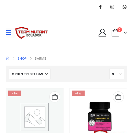
0
SHOP
SARMS
-8%
-8%