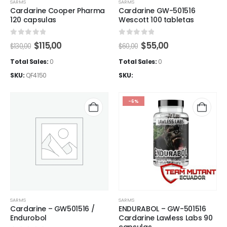
SARMS
SARMS
Cardarine Cooper Pharma
Cardarine GW-501516
120 capsulas
Wescott 100 tabletas
0
out of 5
0
out of 5
El
El
El
El
$
115,00
$
55,00
$
130,00
$
60,00
precio
precio
precio
precio
original
actual
original
actual
Total Sales:
0
Total Sales:
0
era:
es:
era:
es:
SKU:
QF4150
SKU:
$130,00.
$115,00.
$60,00.
$55,00.
-6%
SARMS
SARMS
Cardarine – GW501516 /
ENDURABOL – GW-501516
Endurobol
Cardarine Lawless Labs 90
capsulas