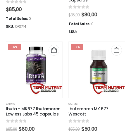
0
out of 5
$
85,00
0
out of 5
El
El
$
80,00
$
85,00
precio
precio
Total Sales:
0
original
actual
Total Sales:
0
SKU:
QF3714
era:
es:
SKU:
$85,00.
$80,00.
-6%
-9%
SARMS
SARMS
Ibuta – MK677 Ibutamoren
Ibutamoren MK 677
Lawless Labs 45 capsulas
Wescott
0
out of 5
0
out of 5
El
El
El
El
$
80,00
$
50,00
$
85,00
$
55,00