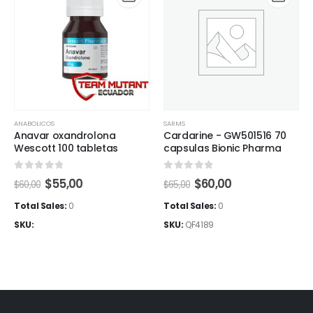
ANABOLICOS
SARMS
Anavar oxandrolona
Cardarine - GW501516 70
Wescott 100 tabletas
capsulas Bionic Pharma
0
out of 5
0
out of 5
El
El
El
El
$
55,00
$
60,00
$
60,00
$
65,00
precio
precio
precio
precio
original
actual
original
actual
Total Sales:
0
Total Sales:
0
era:
es:
era:
es:
SKU:
SKU:
QF4189
$60,00.
$55,00.
$65,00.
$60,00.