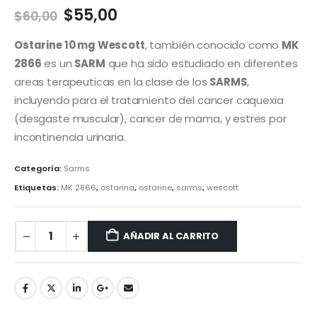
El
El
$
55,00
$
60,00
precio
precio
original
actual
Ostarine 10 mg Wescott
, también conocido como
MK
era:
es:
2866
es un
SARM
que ha sido estudiado en diferentes
$60,00.
$55,00.
areas terapeuticas en la clase de los
SARMS
,
incluyendo para el tratamiento del cancer caquexia
(desgaste muscular), cancer de mama, y estres por
incontinencia urinaria.
Categoría:
Sarms
Etiquetas:
MK 2866
,
ostarina
,
ostarine
,
sarms
,
wescott
AÑADIR AL CARRITO