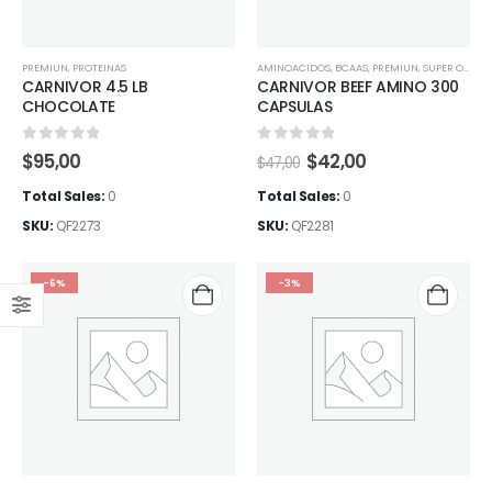
PREMIUN
,
PROTEINAS
AMINOACIDOS
,
BCAAS
,
PREMIUN
,
SUPER OFERTAS
CARNIVOR 4.5 LB
CARNIVOR BEEF AMINO 300
CHOCOLATE
CAPSULAS
0
out of 5
0
out of 5
El
El
$
95,00
$
42,00
$
47,00
precio
precio
original
actual
Total Sales:
0
Total Sales:
0
era:
es:
SKU:
QF2273
SKU:
QF2281
$47,00.
$42,00.
-6%
-3%