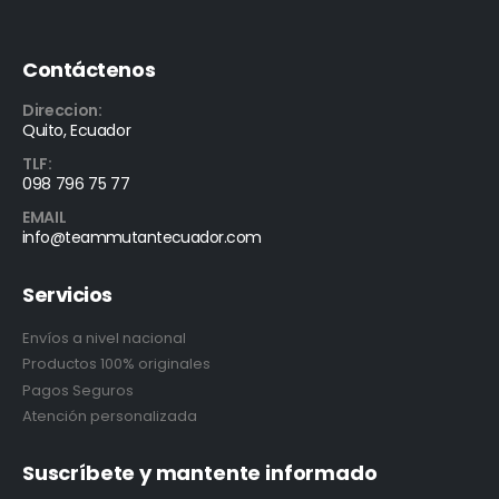
Contáctenos
Direccion:
Quito, Ecuador
TLF:
098 796 75 77
EMAIL
info@teammutantecuador.com
Servicios
Envíos a nivel nacional
Productos 100% originales
Pagos Seguros
Atención personalizada
Suscríbete y mantente informado