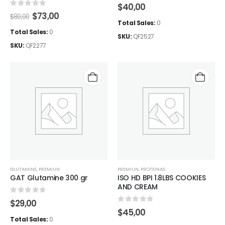
0
out of 5
$
40,00
0
out of 5
El
El
$
73,00
$
80,00
precio
precio
Total Sales:
0
original
actual
Total Sales:
0
SKU:
QF2527
era:
es:
SKU:
QF2277
$80,00.
$73,00.
GLUTAMINE
,
PREMIUN
PREMIUN
,
PROTEINAS
GAT Glutamine 300 gr
ISO HD BPI 1.8LBS COOKIES
AND CREAM
0
out of 5
$
29,00
0
out of 5
$
45,00
Total Sales:
0