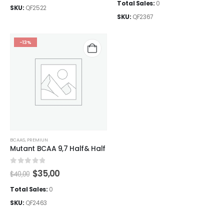
Total Sales:
0
SKU:
QF2522
SKU:
QF2367
-13%
BCAAS
,
PREMIUN
Mutant BCAA 9,7 Half& Half
0
out of 5
El
El
$
35,00
$
40,00
precio
precio
original
actual
Total Sales:
0
era:
es:
SKU:
QF2463
$40,00.
$35,00.