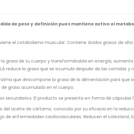
érdida de peso y definición pues mantiene activo el metab
eviene el catabolismo muscular. Contiene ácidos grasos de alta
a grasa de tu cuerpo y transformándola en energía, aumenta 
CLA reduce la grasa que se acumula después de las comidas y 
enzima que descompone la grasa de la alimentación para que se
ad de grasa acumulada en el cuerpo.
os secundarios. El producto se presenta en forma de cápsulas l
do del aceite de cártamo, conocido por su eficacia en la reduc
sgo de enfermedades cardiovasculares. Reducen el colesterol, la 