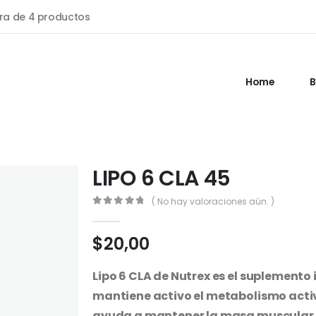
a de 4 productos
Home
B
LIPO 6 CLA 45
( No hay valoraciones aún. )
0
out of 5
$
20,00
Lipo 6 CLA de Nutrex es el suplemento 
mantiene activo el metabolismo acti
ayuda a mantener la masa muscular