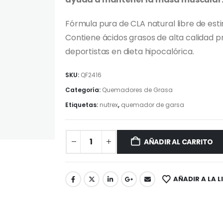
Fórmula pura de CLA natural libre de est
Contiene ácidos grasos de alta calidad p
deportistas en dieta hipocalórica.
SKU:
QF2416
Categoría:
Quemadores de Grasa
Etiquetas:
nutrex
,
quemador de garsa
AÑADIR AL CARRITO
AÑADIR A LA L