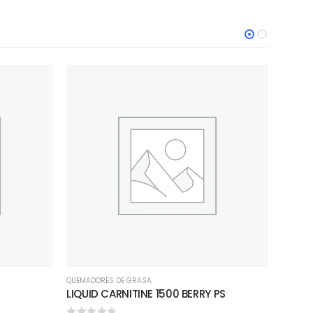
QUEMADORES DE GRASA
TESTOST
LIQUID CARNITINE 1500 BERRY PS
VITRI