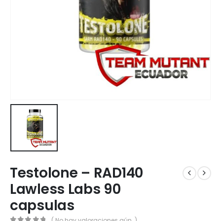
Testolone – RAD140
Lawless Labs 90
capsulas
( No hay valoraciones aún. )