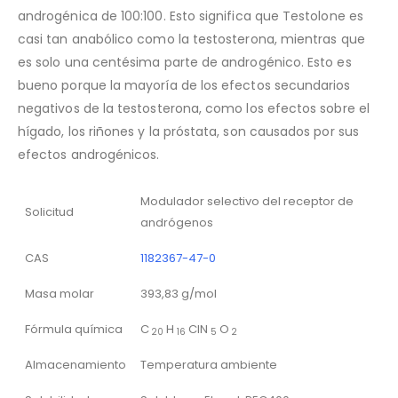
androgénica de 100:100. Esto significa que Testolone es
casi tan anabólico como la testosterona, mientras que
es solo una centésima parte de androgénico. Esto es
bueno porque la mayoría de los efectos secundarios
negativos de la testosterona, como los efectos sobre el
hígado, los riñones y la próstata, son causados ​​por sus
efectos androgénicos.
Modulador selectivo del receptor de
Solicitud
andrógenos
CAS
1182367-47-0
Masa molar
393,83 g/mol
Fórmula química
C
H
ClN
O
20
16
5
2
Almacenamiento
Temperatura ambiente