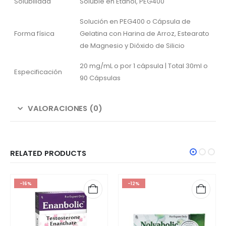
Solubilidad
Soluble en Etanol, PEG400
Solución en PEG400 o Cápsula de
Forma física
Gelatina con Harina de Arroz, Estearato
de Magnesio y Dióxido de Silicio
20 mg/mL o por 1 cápsula | Total 30ml o
Especificación
90 Cápsulas
VALORACIONES (0)
RELATED PRODUCTS
-16%
-12%