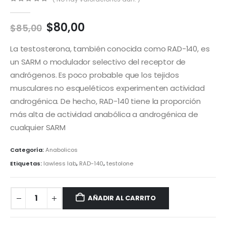
0
out of 5
El
El
$
80,00
$
85,00
precio
precio
original
actual
La testosterona, también conocida como RAD-140, es
era:
es:
un SARM o modulador selectivo del receptor de
$85,00.
$80,00.
andrógenos. Es poco probable que los tejidos
musculares no esqueléticos experimenten actividad
androgénica. De hecho, RAD-140 tiene la proporción
más alta de actividad anabólica a androgénica de
cualquier SARM
Categoría:
Anabolicos
Etiquetas:
lawless lab
,
RAD-140
,
testolone
AÑADIR AL CARRITO