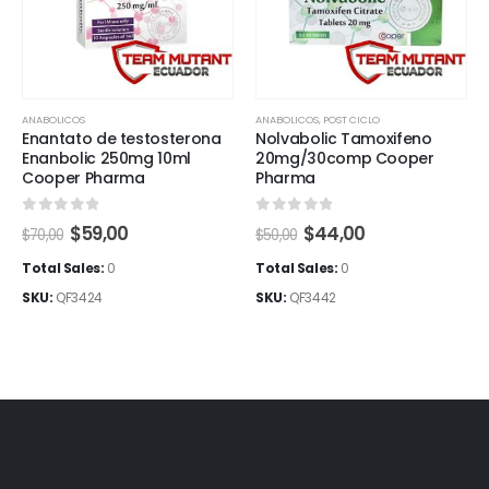
ANABOLICOS
ANABOLICOS
,
POST CICLO
Enantato de testosterona
Nolvabolic Tamoxifeno
Enanbolic 250mg 10ml
20mg/30comp Cooper
Cooper Pharma
Pharma
0
out of 5
0
out of 5
El
El
El
El
$
59,00
$
44,00
$
70,00
$
50,00
precio
precio
precio
precio
original
actual
original
actual
Total Sales:
0
Total Sales:
0
era:
es:
era:
es:
SKU:
QF3424
SKU:
QF3442
$70,00.
$59,00.
$50,00.
$44,00.