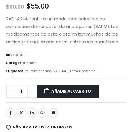
El
El
$
55,00
$
60,00
precio
precio
original
actual
RAD 140 Mutant es un modulador selectivo no
era:
es:
esteroideo del receptor de andrógenos (SARM). Los
$60,00.
$55,00.
medicamentos de esta clase imitan muchas de las
acciones beneficiosas de los esteroides anabólicos
SKU:
QF3641
Categoría:
Sarms
Etiquetas:
mutant pharma
,
RAD-140
,
sarms
,
testolon
AÑADIR AL CARRITO
AÑADIR A LA LISTA DE DESEOS