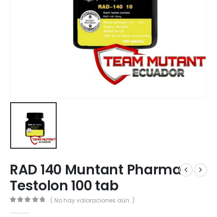
RAD 140 Muntant Pharma
Testolon 100 tab
( No hay valoraciones aún. )
0
out of 5