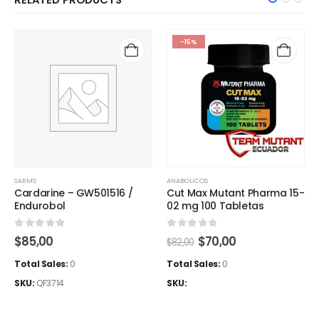
-15%
SARMS
ANABOLICOS
Cardarine – GW501516 /
Cut Max Mutant Pharma 15-
Endurobol
02 mg 100 Tabletas
0
out of 5
0
out of 5
El
El
$
85,00
$
70,00
$
82,00
precio
precio
original
actual
Total Sales:
0
Total Sales:
0
era:
es:
SKU:
QF3714
SKU:
$82,00.
$70,00.