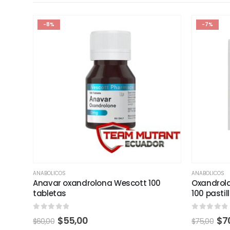
-8%
-7%
ANABOLICOS
ANABOLICOS
Anavar oxandrolona Wescott 100
Oxandrol
tabletas
100 pastil
0
out of 5
0
out of 
El
El
El
$
55,00
$
7
$
60,00
$
75,00
precio
precio
pre