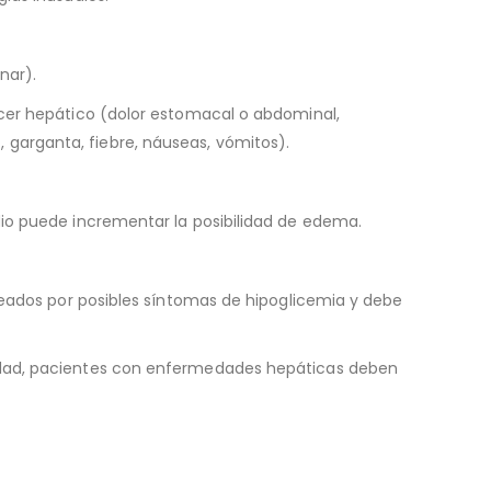
nar).
cer hepático (dolor estomacal o abdominal,
z, garganta, fiebre, náuseas, vómitos).
io puede incrementar la posibilidad de edema.
reados por posibles síntomas de hipoglicemia y debe
idad, pacientes con enfermedades hepáticas deben