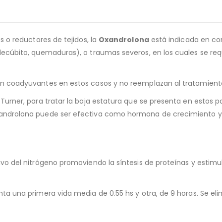
s o reductores de tejidos, la
Oxandrolona
está indicada en con
decúbito, quemaduras), o traumas severos, en los cuales se req
son coadyuvantes en estos casos y no reemplazan al tratamien
Turner, para tratar la baja estatura que se presenta en estos p
xandrolona puede ser efectiva como hormona de crecimiento y 
ivo del nitrógeno promoviendo la síntesis de proteínas y estim
nta una primera vida media de 0.55 hs y otra, de 9 horas. Se el