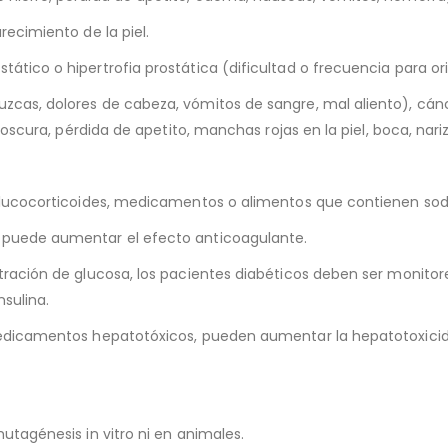
ecimiento de la piel.
tico o hipertrofia prostática (dificultad o frecuencia para ori
zcas, dolores de cabeza, vómitos de sangre, mal aliento), cán
 oscura, pérdida de apetito, manchas rojas en la piel, boca, nari
 glucocorticoides, medicamentos o alimentos que contienen sod
 puede aumentar el efecto anticoagulante.
tración de glucosa, los pacientes diabéticos deben ser monito
nsulina.
 medicamentos hepatotóxicos, pueden aumentar la hepatotoxic
utagénesis in vitro ni en animales.