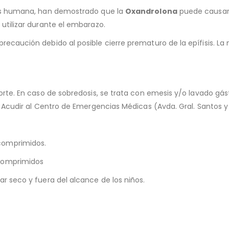
sis humana, han demostrado que la
Oxandrolona
puede causar e
utilizar durante el embarazo.
recaución debido al posible cierre prematuro de la epífisis. L
orte. En caso de sobredosis, se trata con emesis y/o lavado gá
. Acudir al Centro de Emergencias Médicas (Avda. Gral. Santos y
comprimidos.
 comprimidos
r seco y fuera del alcance de los niños.