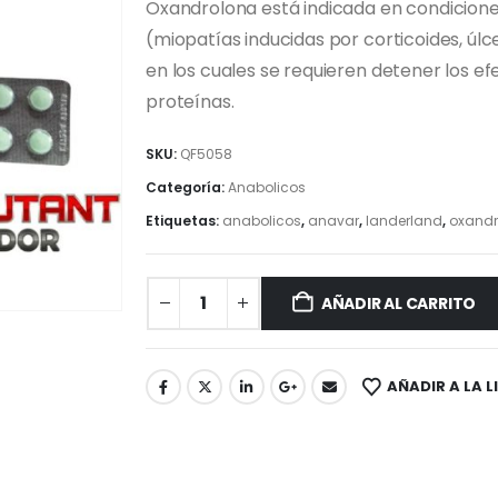
era:
es:
Oxandrolona está indicada en condicione
$75,00.
$70,00.
(miopatías inducidas por corticoides, úl
en los cuales se requieren detener los ef
proteínas.
SKU:
QF5058
Categoría:
Anabolicos
Etiquetas:
anabolicos
,
anavar
,
landerland
,
oxandr
AÑADIR AL CARRITO
AÑADIR A LA L