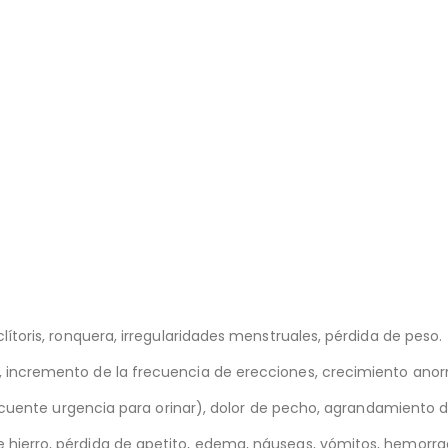
lítoris, ronquera, irregularidades menstruales, pérdida de peso.
 incremento de la frecuencia de erecciones, crecimiento anorm
(frecuente urgencia para orinar), dolor de pecho, agrandamiento
hierro, pérdida de apetito, edema, náuseas, vómitos, hemorrag