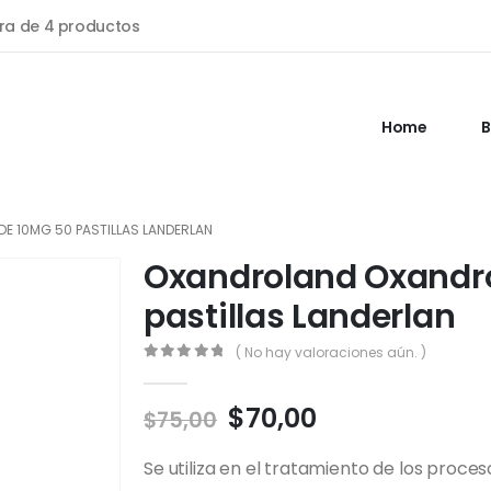
a de 4 productos
Home
B
 10MG 50 PASTILLAS LANDERLAN
Oxandroland Oxandr
pastillas Landerlan
( No hay valoraciones aún. )
0
out of 5
El
El
$
70,00
$
75,00
precio
precio
original
actual
Se utiliza en el tratamiento de los proces