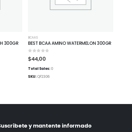
BCAAS
BCAAS
,
CH 300GR
BEST BCAA AMINO WATERMELON 300GR
Mutan
0
out of 5
0
out
$
44,00
$
40,00
Total Sales:
0
Total 
SKU:
QF2306
SKU:
Q
Suscríbete y mantente informado