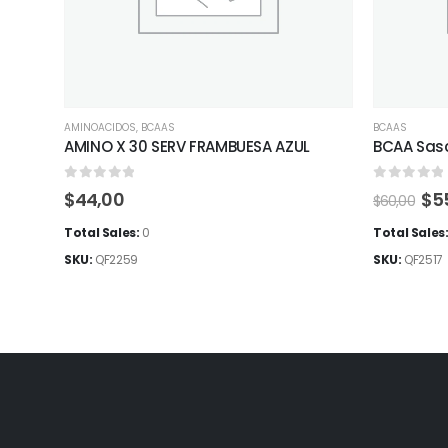
AMINOACIDOS
,
BCAAS
BCAAS
AMINO X 30 SERV FRAMBUESA AZUL
BCAA Sasc
0
out of 5
0
out of 
El
$
44,00
$
5
$
60,00
pre
ori
Total Sales:
0
Total Sales
era
SKU:
QF2259
SKU:
QF2517
$60