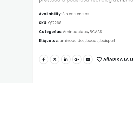
Availability:
Sin existencias
SKU:
QF2268
Categorías:
Aminoacidos
,
BCAAS
Etiquetas:
aminoacidos
,
bcaas
,
bpisport
AÑADIR A LA L