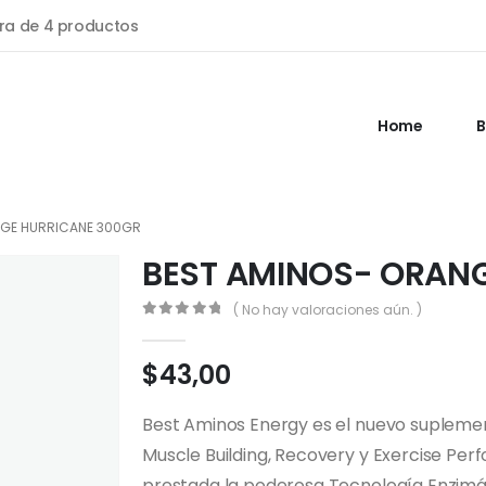
a de 4 productos
Home
B
NGE HURRICANE 300GR
BEST AMINOS- ORAN
( No hay valoraciones aún. )
0
out of 5
$
43,00
Best Aminos Energy es el nuevo suplem
Muscle Building, Recovery y Exercise P
prestada la poderosa Tecnología Enzimá