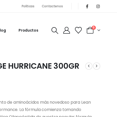
Políticas
Contactenos
0
log
Productos
GE HURRICANE 300GR
ento de aminoácidos más novedoso para Lean
erformance. La fórmula comienza tomando
tica Oligopéptida de nuestra popular fórmula