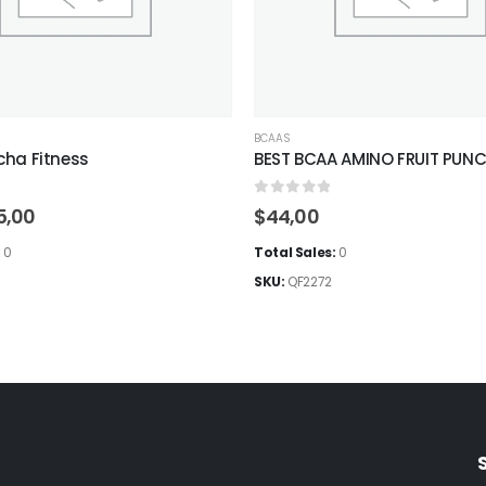
BCAAS
ha Fitness
BEST BCAA AMINO FRUIT PUN
5
0
out of 5
El
5,00
$
44,00
cio
precio
ginal
actual
:
0
Total Sales:
0
:
es:
SKU:
QF2272
,00.
$55,00.